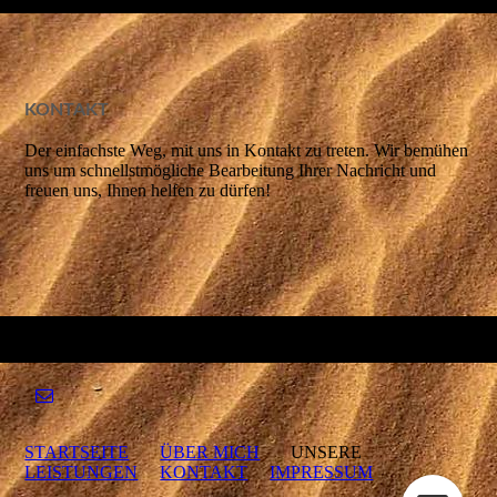
KONTAKT
Der einfachste Weg, mit uns in Kontakt zu treten. Wir bemühen
uns um schnellstmögliche Bearbeitung Ihrer Nachricht und
freuen uns, Ihnen helfen zu dürfen!
STARTSEITE
ÜBER MICH
UNSERE
LEISTUNGEN
KONTAKT
IMPRESSUM